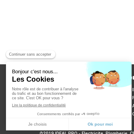
IDEAL PRO
L'e
© IDEAL PRO -
Electricite,
Plomberie, Climatisation Nîmes
Disponible autour d'Alès, Nîmes,
Vauvert, Lunel, Saint-Gilles,
Bagnols-sur-Cèze, Beaucaire,
Tarascon
©2019 IDEAL PRO - Electricite, Plomberie, Cl