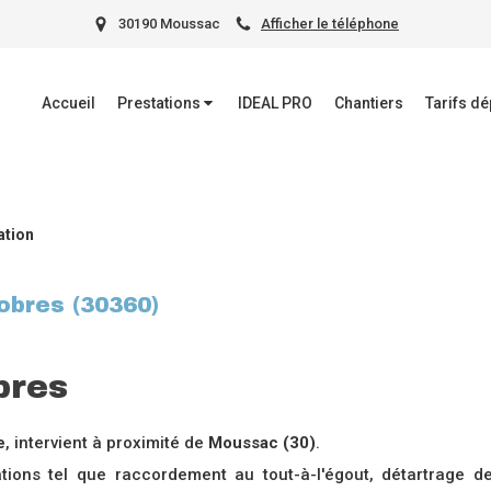
30190 Moussac
Afficher le téléphone
Accueil
Prestations
IDEAL PRO
Chantiers
Tarifs d
ation
obres (30360)
bres
e
, intervient à proximité de
Moussac (30)
.
ions tel que raccordement au tout-à-l'égout, détartrage d