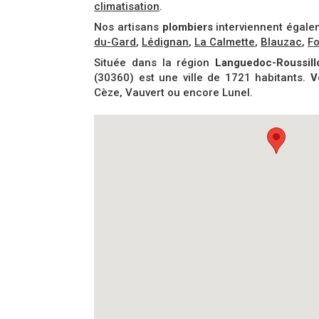
climatisation
.
Nos artisans
plombiers
interviennent égale
du-Gard
,
Lédignan
,
La Calmette
,
Blauzac
,
F
Située dans la région
Languedoc-Roussill
(30360) est une ville de 1721 habitants.
V
Cèze, Vauvert ou encore Lunel.