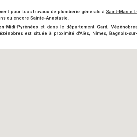
ment pour tous travaux de
plomberie générale
à
Saint-Mamert
ons
ou encore
Sainte-Anastasie
.
on-Midi-Pyrénées
et dans le département
Gard
,
Vézénobre
ézénobres
est située à proximité d'Alès, Nîmes, Bagnols-sur