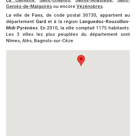
La Calmette
,
Saint-Chaptes
,
Sainte-Anastasie
,
Saint-
Geniès-de-Malgoirès
ou encore
Vézénobres
.
La ville de
Fons
, de code postal 30730, appartient au
département
Gard
et à la région
Languedoc-Roussillon-
Midi-Pyrénées
. En 2010, la ville comptait 1175 habitants.
Les 3 villes les plus peuplées du département sont
Nîmes, Alès, Bagnols-sur-Cèze.